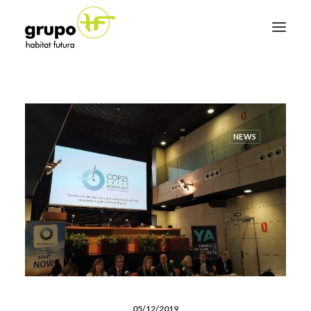
Re Think Tourism
Illa Eficient
NEWS
Conócenos
Noticias
Hazte socio
Contacto
05/12/2019