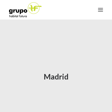
Re Think Tourism
Illa Eficient
Conócenos
Noticias
Hazte socio
Madrid
Contacto